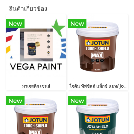
สินค้าเกี่ยวข้อง
New
New
มาเจสติก เซนส์
โจตัน ทัฟชิลด์ เเม็กซ์ เเมท/ jotun tough shield max matt
New
New