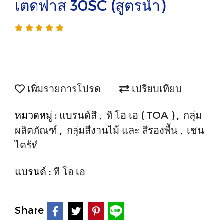
เตดฟาส 30SC (สูตรน้ำ)
เพิ่มรายการโปรด
เปรียบเทียบ
หมวดหมู่ :
แบรนด์สี
,
ที โอ เอ ( TOA )
,
กลุ่ม
ผลิตภัณฑ์
,
กลุ่มสีงานไม้ และ สีรองพื้น
,
เชน
ไดร้ท์
แบรนด์ :
ที โอ เอ
Share