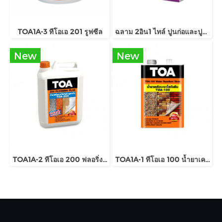
TOA1A-3 ทีโอเอ 201 รูฟซีล
ฉลาม 2อิน1 ไทล์ ปูนก่อและปูนกาว
New
New
TOA1A-2 ทีโอเอ 200 ฟลอริ่งพลัส
TOA1A-1 ทีโอเอ 100 น้ำยาเคลือบเงาใสกันซึม