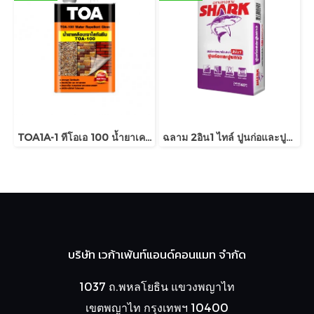
TOA1A-1 ทีโอเอ 100 น้ำยาเคลือบเงาใสกันซึม
ฉลาม 2อิน1 ไทล์ ปูนก่อและปูนกาว
บริษัท เวก้าเพ้นท์แอนด์คอนแมท จำกัด
1037 ถ.พหลโยธิน แขวงพญาไท
เขตพญาไท กรุงเทพฯ 10400