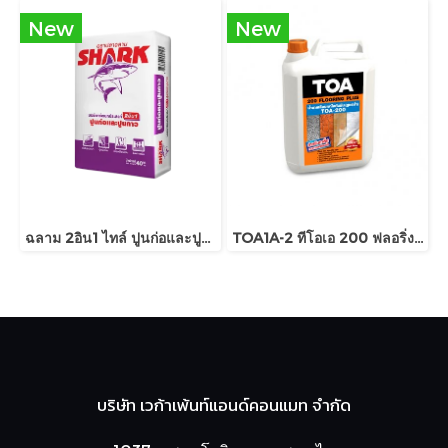
New
New
ฉลาม 2อิน1 ไทล์ ปูนก่อและปูนกาว
TOA1A-2 ทีโอเอ 200 ฟลอริ่งพลัส
บริษัท เวก้าเพ้นท์แอนด์คอนแมท จำกัด