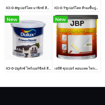
ICI-0-8ซูเปอร์โคท มาฟิกซ์ สีรองพื้นปูนเก่า สูตรน้ำมัน
ICI-0-7ซูเปอร์โคท สีรองพื้นปูนใหม่กันด่าง
New
New
ICI-0-2ดูลักซ์ ไพร์เมอร์ชีลด์ สีรองพื้นปูนใหม่กันด่าง
เจบีพี ซุปเปอร์ คอนแทค ไพรเมอร์ น้ำยารองพื้นปูนฟื้นฟูสีเก่า เบอร์ 800