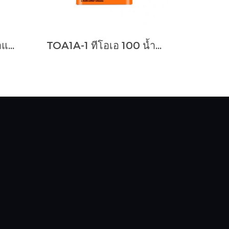
ฉลาม 2อิน1 ไทล์ ปูนก่อและปูนกาว
TOA1A-1 ทีโอเอ 100 น้ำยาเคลือบเงาใสกันซึม