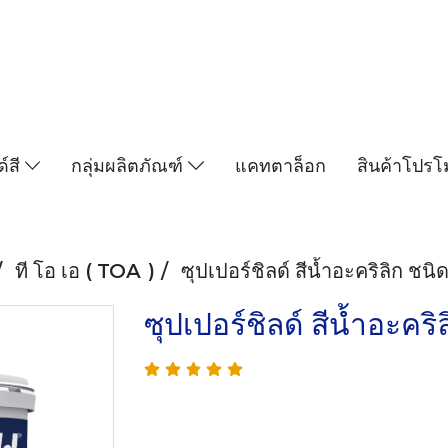
์สี
กลุ่มผลิตภัณฑ์
แคทตาล็อก
สินค้าโปรโม
ที โอ เอ ( TOA )
ซุปเปอร์ชิลด์ สีน้ำอะคริลิก ชนิ
ซุปเปอร์ชิลด์ สีน้ำอะคริ