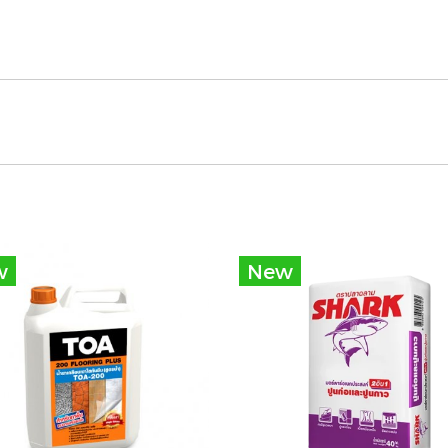
w
New