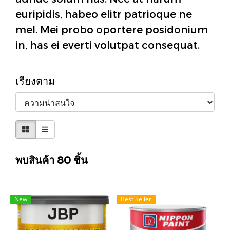
euripidis, habeo elitr patrioque ne
mel. Mei probo oportere posidonium
in, has ei everti volutpat consequat.
เรียงตาม
พบสินค้า 80 ชิ้น
New
Best Seller