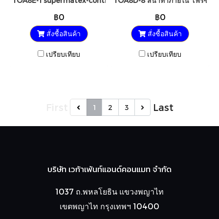
TOA8E-1 supermatex-contract-primer
TOA8D-8 สีน้ำทาภายใน โฟร์ซีซั่นส
฿0
฿0
สั่งซื้อสินค้า
สั่งซื้อสินค้า
เปรียบเทียบ
เปรียบเทียบ
First
Last
1
2
3
บริษัท เวก้าเพ้นท์แอนด์คอนแมท จำกัด
1037 ถ.พหลโยธิน แขวงพญาไท
เขตพญาไท กรุงเทพฯ 10400