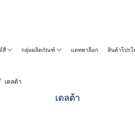
์สี
กลุ่มผลิตภัณฑ์
แคทตาล็อก
สินค้าโปรโม
เดลต้า
เดลต้า